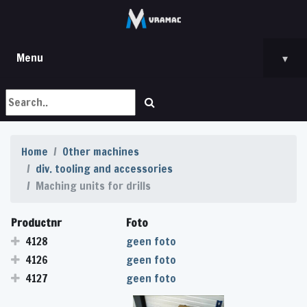
Menu
▾
Home
Other machines
div. tooling and accessories
Maching units for drills
Productnr
Foto
4128
geen foto
4126
geen foto
4127
geen foto