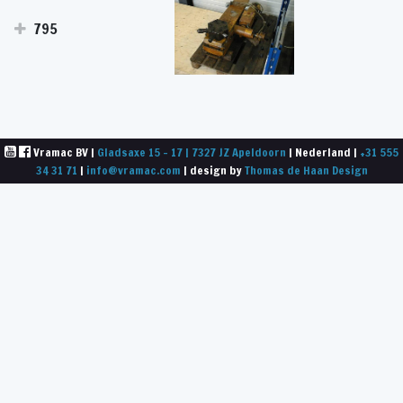
795
Vramac BV |
Gladsaxe 15 - 17 | 7327 JZ Apeldoorn
| Nederland |
+31 555
34 31 71
|
info@vramac.com
| design by
Thomas de Haan Design